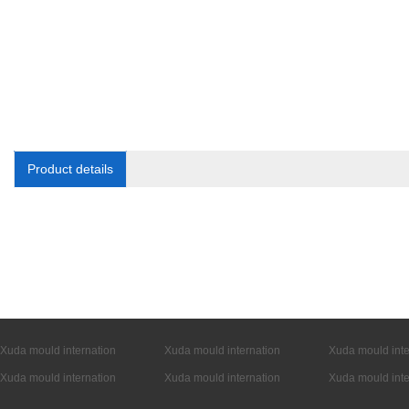
Product details
Xuda mould internation
Xuda mould internation
Xuda mould inte
Xuda mould internation
Xuda mould internation
Xuda mould inte