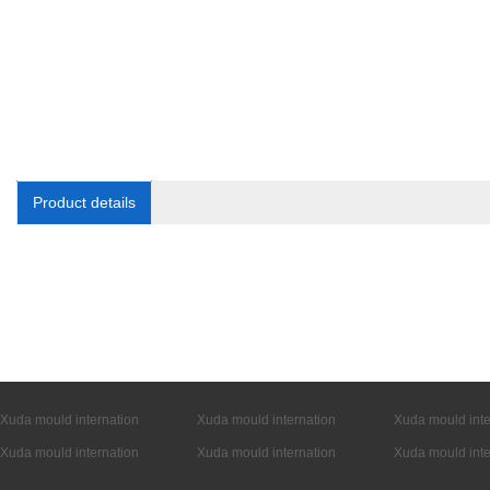
Product details
Xuda mould internation
Xuda mould internation
Xuda mould inte
Xuda mould internation
Xuda mould internation
Xuda mould inte