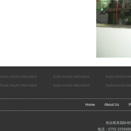
Xuda mould internation
Xuda mould internation
Xuda mould inte
Xuda mould internation
Xuda mould internation
Xuda mould inte
Home
About Us
P
旭达模具国际有
电话：0755-3356888