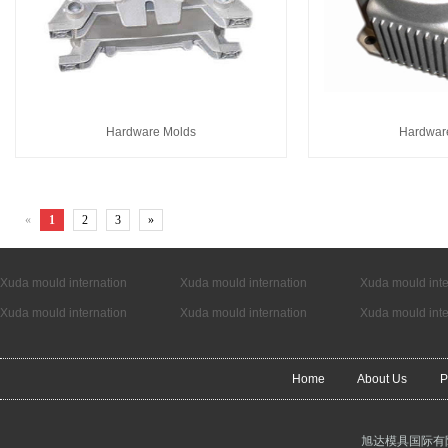
Hardware Molds
Hardwar
«
1
2
3
»
Xuda mould internation
Xuda mould internation
Xuda mould inte
Xuda mould internation
Xuda mould internation
Xuda mould inte
Home
About Us
P
旭达模具国际有