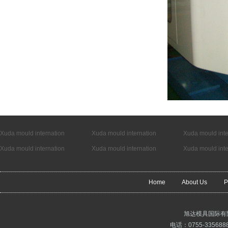
Xuda mould internation
Xuda mould internation
Xuda mould inte
Xuda mould internation
Xuda mould internation
Xuda mould inte
Home
About Us
P
旭达模具国际有
电话：0755-3356888